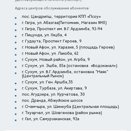
удостоверяющего личность (паспорт).
Адреса центров обслуживания абонентов:
пос. Цандрипш, территория КПП «Псоу»
г. Гагра, ул. Абазгаа(Питомник, Магазин №10)
г. Гагра, Проспект им. В.Г. Ардзинба, 92-94
г. Пицунда, ул. Гицба, 4
г. Гудаута, Проспект Героев, 9
г. Новый Афон, ул. Харазия, 5 (площадь Героев)
г. Новый Афон, ул. Лакоба, 62
г. Сухум, Новый район, ул. Агрба, 9
г. Сухум, ул. Эшба, 85а (остановка «Водоканал»)
г. Сухум, ул. В.Г. Ардзинба, остановка "Маяк"
(Центральный Рынок)
г. Сухум, ул. Ген. Аршба,35
г. Сухум, Турбаза, ул. Акиртава, 9
пос. Агудзера, ул. Курчатова, 30
пос. Дранда, Абжуйское шоссе
г. Очамчыра, ул. Шинкуба (Центральная площадь)
г. Ткуарчал, ул. Шовгенова (район рынка)
г. Гал, ул. Самурзаканская, 92а