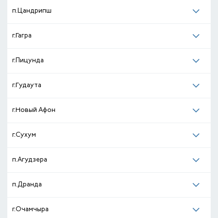
п.Цандрипш
г.Гагра
г.Пицунда
г.Гудаута
г.Новый Афон
г.Сухум
п.Агудзера
п.Дранда
г.Очамчыра