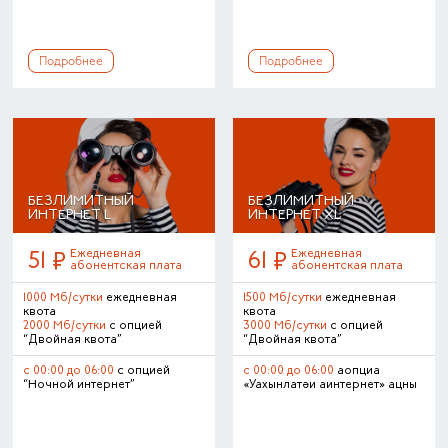
Подробнее
Подробнее
БЕЗЛИМИТНЫЙ
БЕЗЛИМИТНЫЙ
ИНТЕРНЕТ L
ИНТЕРНЕТ XL
Ежедневная
Ежедневная
51
61
абонентская плата
абонентская плата
1000 Мб/сутки
ежедневная
1500 Мб/сутки
ежедневная
квота
квота
2000 Мб/сутки
с опцией
3000 Мб/сутки
с опцией
“Двойная квота”
“Двойная квота”
с 00:00 до 06:00
с опцией
с 00:00 до 06:00
аопциа
“Ночной интернет”
«Уахынлатәи аинтернет» ацны