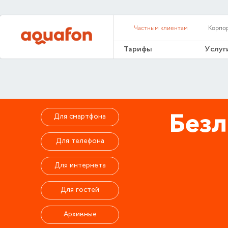
Частным клиентам
Корпо
Тарифы
Услуг
Безл
Для смартфона
Для телефона
Для интернета
Для гостей
Архивные