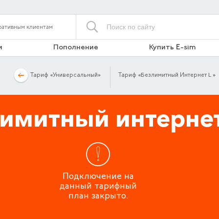
ративным клиентам
и
Пополнение
Купить E-sim
Тариф «Универсальный»
Тариф «Безлимитный Интернет L »
имитный интерне
Подключение на
данный тарифный
план закрыто.