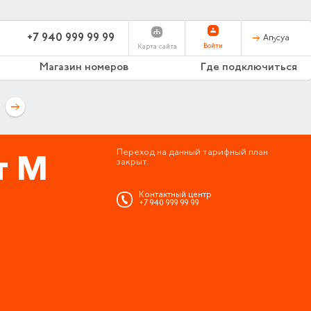
+7 940 999 99 99
Аҧсуа
Войти
Карта сайта
Магазин номеров
Где подключиться
т M
Переход на данный тарифный план
закрыт.
Контактный центр
+7 940 999 99 99