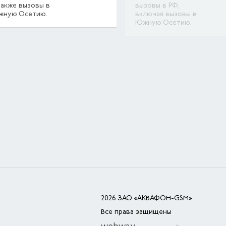
также вызовы в
вызовы в РФ,
ную Осетию.
включая вызовы в
Южную Осетию.
2026 ЗАО «АКВАФОН-GSM»
Все права защищены