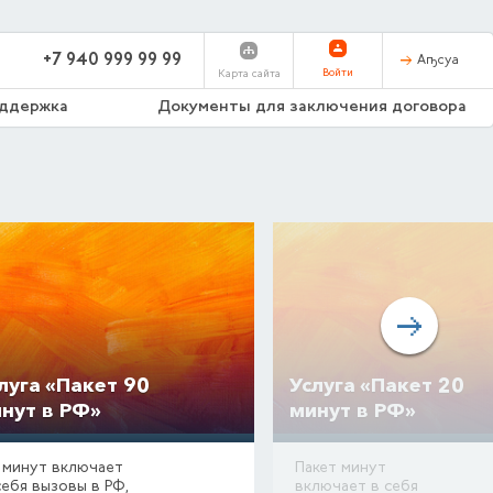
+7 940 999 99 99
Аҧсуа
Войти
Карта сайта
оддержка
Документы для заключения договора
луга «Пакет 90
Услуга «Пакет 20
нут в РФ»
минут в РФ»
 минут включает
Пакет минут
себя вызовы в РФ,
включает в себя