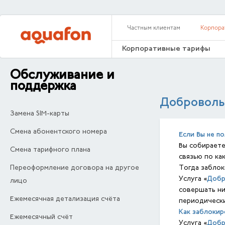
Частным клиентам
Корпора
Корпоративные тарифы
Обслуживание и
поддержка
Доброволь
Замена SIM-карты
Смена абонентского номера
Если Вы не п
Вы собираете
Смена тарифного плана
связью по ка
Переоформление договора на другое
Тогда заблок
Добр
Услуга «
лицо
совершать ни
Ежемесячная детализация счёта
периодически
Как заблокир
Ежемесячный счёт
Добр
Услуга «