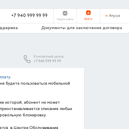
+7 940 999 99 99
Аҧсуа
Войти
Карта сайта
оддержка
Документы для заключения договора
Контактный центр
+7 940 999 99 99
плату.
 не будете пользоваться мобильной
вке которой, абонент не может
 приостанавливается списание любых
бровольную блокировку.
яется в Центре Обслуживания