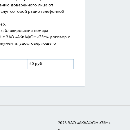
лению доверенного лица от
услуг сотовой радиотелефонной
ер.
 разблокирование номера
ей с ЗАО «АКВАФОН-GSM» договор о
документа, удостоверяющего
40 руб.
2026 ЗАО «АКВАФОН-GSM»