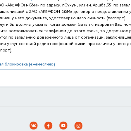
О «АКВАФОН-GSM» по адресу: г.Сухум, ул.Ген. Аршба,35 по заяв
 заключившей с ЗАО «АКВАФОН-GSM» договор о предоставлении 
аличии у него документа, удостоверяющего личность (паспорт).
слуги Вы должны указать, когда должен быть активирован Ваш ном
тите воспользоваться телефоном до этого срока, то досрочное
тся по заявлению доверенного лица от организаци, заключивш
ии услуг сотовой радиотелефонной связи, при наличии у него 
порт).
я блокировка (ежемесячно)