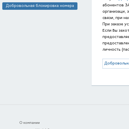
абонентов ЗА
Добровольная блокировка номера
организаци,
связи, при н
При заказе у
Если Вы захо
предоставляе
предоставлен
личность (пас
Добровольна
О компании