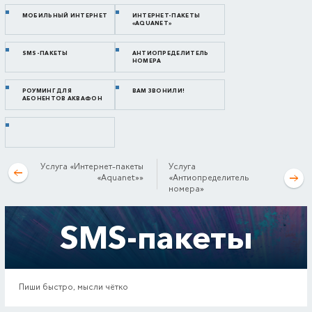
МОБИЛЬНЫЙ ИНТЕРНЕТ
ИНТЕРНЕТ-ПАКЕТЫ
«AQUANET»
SMS-ПАКЕТЫ
АНТИОПРЕДЕЛИТЕЛЬ
НОМЕРА
РОУМИНГ ДЛЯ
ВАМ ЗВОНИЛИ!
АБОНЕНТОВ АКВАФОН
Услуга «Интернет-пакеты
Услуга
«Aquanet»»
«Антиопределитель
номера»
SMS-пакеты
Пиши быстро, мысли чётко