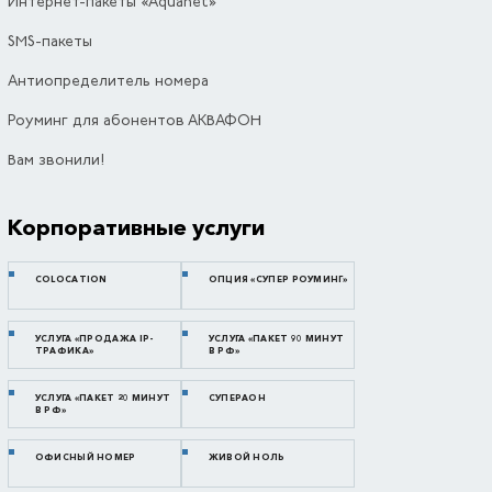
Интернет-пакеты «Aquanet»
SMS-пакеты
Антиопределитель номера
Роуминг для абонентов АКВАФОН
Вам звонили!
Корпоративные услуги
COLOCATION
ОПЦИЯ «СУПЕР РОУМИНГ»
УСЛУГА «ПРОДАЖА IP-
УСЛУГА «ПАКЕТ 90 МИНУТ
ТРАФИКА»
В РФ»
УСЛУГА «ПАКЕТ 20 МИНУТ
СУПЕРАОН
В РФ»
ОФИСНЫЙ НОМЕР
ЖИВОЙ НОЛЬ